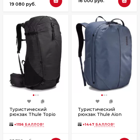
16 000 руб.
19 080 руб.
Туристический
Туристический
рюкзак Thule Topio
рюкзак Thule Aion
30L 3204503 Black
Travel Backpack 40L
3205017 Dark Slate
+
1156
БАЛЛОВ!
+
1447
БАЛЛОВ!