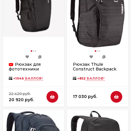
Рюкзак для
Рюкзак Thule
Construct Backpack
фототехники
24L CONBP116 Black
3203904 Thule
EnRoute Camera Black
+
1046
БАЛЛОВ!
+
852
БАЛЛОВ!
22 420 руб.
17 030 руб.
20 920 руб.