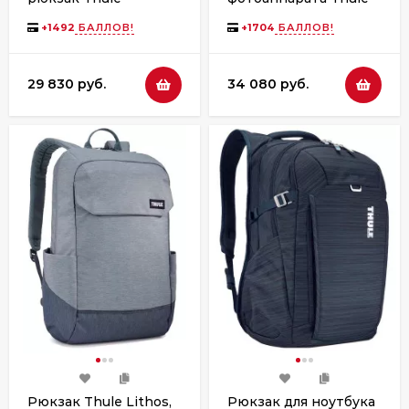
Paramount, 26L, Nutria
Covert DSLR
Backpack, 24L, Black
+
1492
БАЛЛОВ!
+
1704
БАЛЛОВ!
29 830 руб.
34 080 руб.
Рюкзак Thule Lithos,
Рюкзак для ноутбука