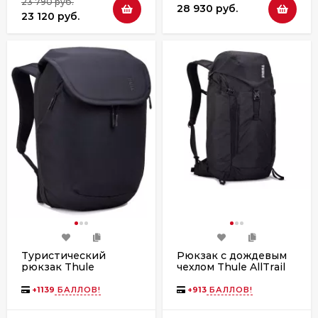
23 790 руб.
28 930 руб.
23 120 руб.
Туристический
Рюкзак с дождевым
рюкзак Thule
чехлом Thule AllTrail
Subterra 2 26L
25L Black
3205054 Black
+
1139
БАЛЛОВ!
+
913
БАЛЛОВ!