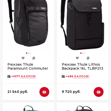
Рюкзак Thule
Рюкзак Thule Lithos
Paramount Commuter
Backpack 16L TLBP213
Backpack 27L Black
Black
+
1077
БАЛЛОВ!
+
486
БАЛЛОВ!
21 540 руб.
9 720 руб.