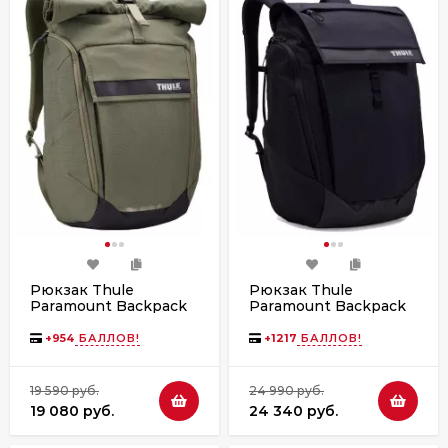
Рюкзак Thule
Рюкзак Thule
Paramount Backpack
Paramount Backpack
24L Soft Green
27L PARABP2216
Black
+
954
БАЛЛОВ!
+
1217
БАЛЛОВ!
19 590 руб.
24 990 руб.
19 080 руб.
24 340 руб.