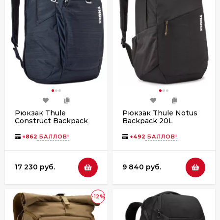
Рюкзак Thule
Рюкзак Thule Notus
Construct Backpack
Backpack 20L
24L CONBP116 Carbon
TCAM6115 Black
Blue
+
862
БАЛЛОВ!
+
492
БАЛЛОВ!
17 230 руб.
9 840 руб.
-12%