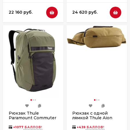
22 160 руб.
24 620 руб.
Рюкзак Thule
Рюкзак с одной
Paramount Commuter
лямкой Thule Aion
Backpack, 27L, Olivine
Sling Bag, Nutria
+
1077
БАЛЛОВ!
+
439
БАЛЛОВ!