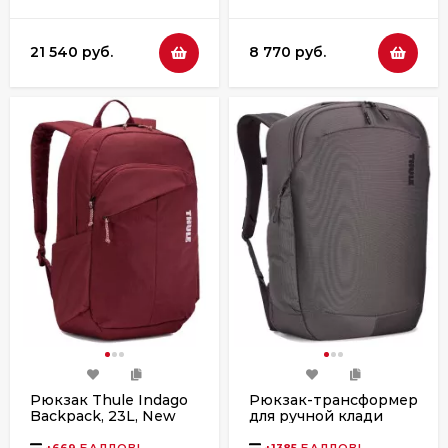
21 540 руб.
8 770 руб.
Рюкзак Thule Indago
Рюкзак-трансформер
Backpack, 23L, New
для ручной клади
Maroon
Thule Subterra 2, 40L,
Vetiver Gray
+
669
БАЛЛОВ!
+
1385
БАЛЛОВ!