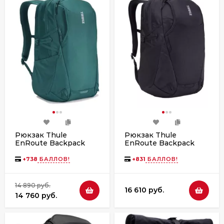
Рюкзак Thule
Рюкзак Thule
EnRoute Backpack
EnRoute Backpack
23L TEBP4216 Mallard
26L TEBP4316 Black
Green
+
738
БАЛЛОВ!
+
831
БАЛЛОВ!
14 890 руб.
16 610 руб.
14 760 руб.