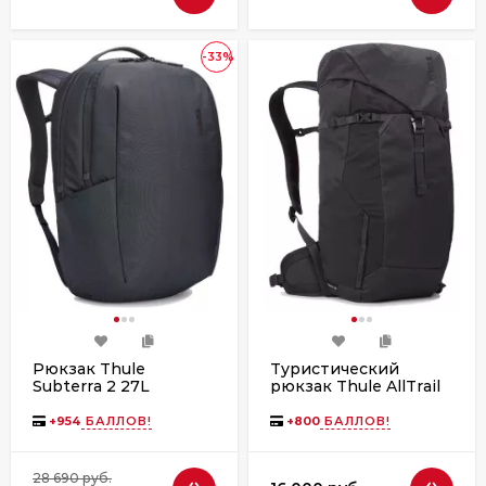
-33%
Рюкзак Thule
Туристический
Subterra 2 27L
рюкзак Thule AllTrail
TSLB417 Dark Slate
X 25L 3204130
Obsidian
+
954
БАЛЛОВ!
+
800
БАЛЛОВ!
28 690 руб.