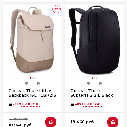
-32%
Рюкзак Thule Lithos
Рюкзак Thule
Backpack 16L TLBP213
Subterra 2 21L Black
Pelican Gray/Faded
Khaki
+
547
БАЛЛОВ!
+
923
БАЛЛОВ!
16 090 руб.
18 460 руб.
10 940 руб.