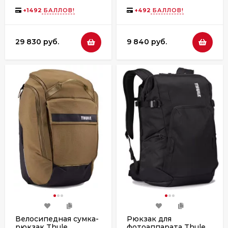
Paramount, 26L, Soft
Green
+
1492
БАЛЛОВ!
+
492
БАЛЛОВ!
29 830 руб.
9 840 руб.
Велосипедная сумка-
Рюкзак для
рюкзак Thule
фотоаппарата Thule