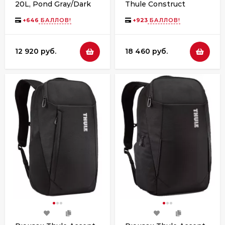
20L, Pond Gray/Dark
Thule Construct
Slate
Backpack, 28L, Carbon
Blue
+
646
БАЛЛОВ!
+
923
БАЛЛОВ!
12 920 руб.
18 460 руб.