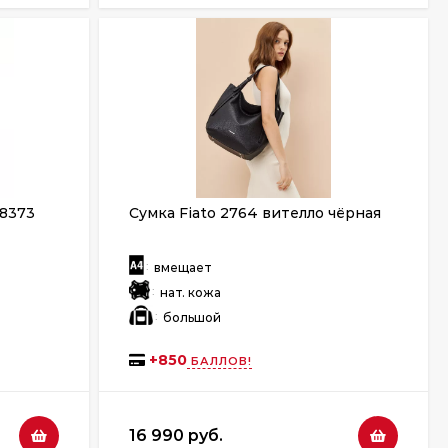
 8373
Сумка Fiato 2764 вителло чёрная
:
вмещает
:
нат. кожа
:
большой
+
850
БАЛЛОВ!
16 990 руб.