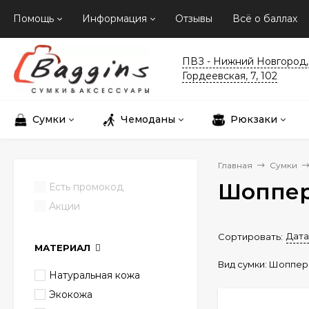
Помощь
Информация
Отзывы
Всё о баллах
ПВЗ - Нижний Новгород, 
Гордеевская, 7, 102
Сумки
Чемоданы
Рюкзаки
Главная
Сумки
Шоппер
Есть промокод
Акции
Дата
Сортировать:
МАТЕРИАЛ
Вид сумки:
Шоппер
Натуральная кожа
Экокожа