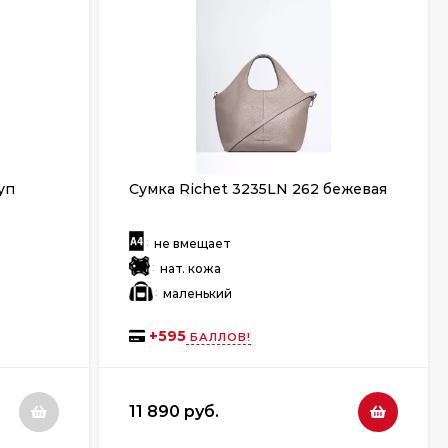
уп
Сумка Richet 3235LN 262 бежевая
:
не вмещает
:
нат. кожа
:
маленький
+
595
БАЛЛОВ!
11 890 руб.