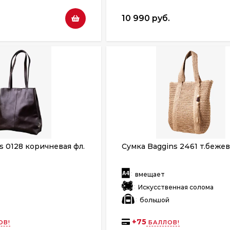
10 990 руб.
s 0128 коричневая фл.
Сумка Baggins 2461 т.беже
:
вмещает
:
Искусственная солома
:
большой
+
75
ОВ!
БАЛЛОВ!