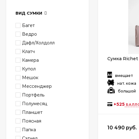
ВИД СУМКИ
Багет
Ведро
Дафл/Холдолл
Клатч
Сумка Richet
Камера
Купол
:
вмещает
Мешок
:
нат. кожа
Мессенджер
:
большой
Портфель
Полумесяц
+
525
БАЛЛ
Планшет
Поясная
10 490 руб.
Папка
Сэтчел