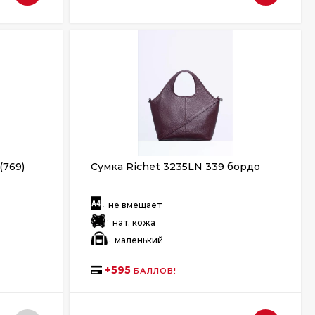
(769)
Сумка Richet 3235LN 339 бордо
:
не вмещает
:
нат. кожа
:
маленький
+
595
БАЛЛОВ!