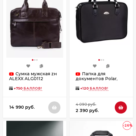
Сумка мужская zн
Папка для
ALEXX ALG0112
документов Polar,
коричневая
7064д черная
+
750
БАЛЛОВ!
+
120
БАЛЛОВ!
4 090 руб.
14 990 руб.
2 390 руб.
-26%