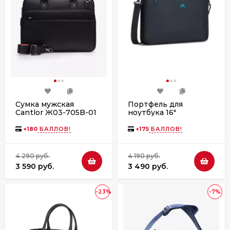
Сумка мужская
Портфель для
Cantlor Ж03-705B-01
ноутбука 16"
черная
RIVACASE, 8087 black
+
180
БАЛЛОВ!
+
175
БАЛЛОВ!
4 290 руб.
4 190 руб.
3 590 руб.
3 490 руб.
-23%
-7%