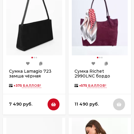
Сумка Lamagio 723
Сумка Richet
замша чёрная
2990LNС бордо
328339
+
375
БАЛЛОВ!
+
575
БАЛЛОВ!
7 490 руб.
11 490 руб.