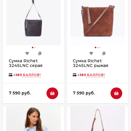
Сумка Richet
Сумка Richet
3245LNC серая
3245LNC рыжая
744763
800351
+
380
БАЛЛОВ!
+
380
БАЛЛОВ!
7 590 руб.
7 590 руб.