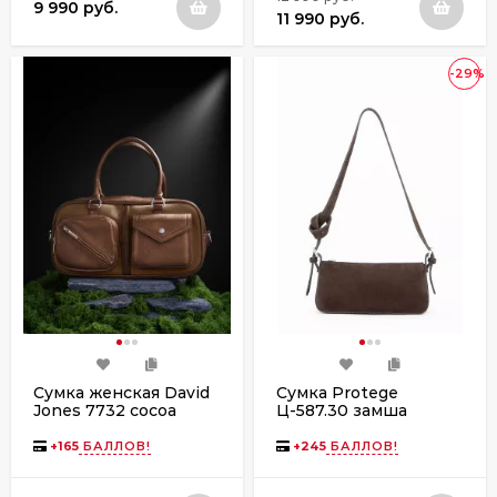
9 990 руб.
11 990 руб.
-29%
Сумка женская David
Сумка Protege
Jones 7732 cocoa
Ц-587.30 замша
brown
+
165
БАЛЛОВ!
+
245
БАЛЛОВ!