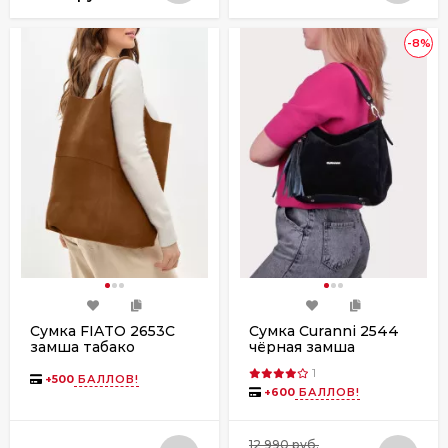
-8%
Сумка FIATO 2653С
Сумка Curanni 2544
замша табако
чёрная замша
1
+
500
БАЛЛОВ!
+
600
БАЛЛОВ!
12 990 руб.