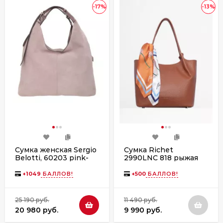
-17%
-13%
Сумка женская Sergio
Сумка Richet
Belotti, 60203 pink-
2990LNС 818 рыжая
grey velour серая
+
1049
БАЛЛОВ!
+
500
БАЛЛОВ!
25 190 руб.
11 490 руб.
20 980 руб.
9 990 руб.