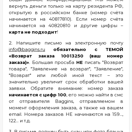
вернуть деньги только на карту резидента РФ,
открытую в российском банке (номер счёта
начинается на 40817810). Если номер счёта
начинается на 40820810 и другие цифры –
карта не подходит
!
2. Напишите письмо на электронную почту
info@baggins.ru
обязательно с ТЕМОЙ
«Возврат заказа 10013250 (ваш номер
заказа)»
. Большая просьба
НЕ
писать "Возврат
товара", "Заявление на возврат", "Заявление",
"Возврат" или любой иной текст – это
значительно увеличит срок обработки вашей
заявки. Обратите внимание: номер заказа
начинается с цифр 100
, его можно найти в смс
от отправителя Baggins, отправляемом в
момент оформления заказа, а также на вашем
email. Номера заказов НЕ начинаются на 159...,
122... и т.д.
3. В письме должен быть скан или фото бланка