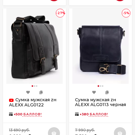
-27%
-5%
Сумка мужская zн
Сумка мужская zн
ALEXX ALG0113 черная
ALEXX ALG0122
черная
+
500
БАЛЛОВ!
+
380
БАЛЛОВ!
13 690 руб.
7 990 руб.