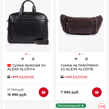
Сумка мужская zн
Сумка на пояс/плечо
zн ALEXX ALG0116
ALEXX ALG0114
коричневый пулап
черная
+
800
БАЛЛОВ!
+
400
БАЛЛОВ!
17 790 руб.
7 990 руб.
15 990 руб.
Рекомендуем! 🔥
-13%