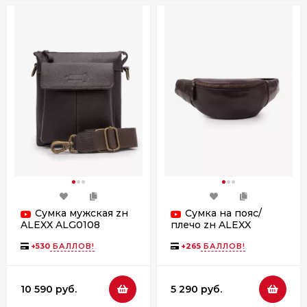
Сумка мужская zн
Сумка на пояс/
ALEXX ALG0108
плечо zн ALEXX
коричневый
ALG0119 коричневый
пулап
+
530
БАЛЛОВ!
+
265
БАЛЛОВ!
10 590 руб.
5 290 руб.